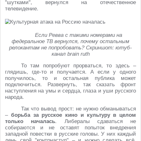
"шутками", вернулся на отечественное
телевидение.
Если Ревва с такими номерами на
федеральное ТВ вернулся, почему остальным
релокантам не попробовать? Скриншот: ютуб-
канал brain ruth
То там попробуют прорваться, то здесь –
глядишь, где-то и получается. А если у одного
получилось, то и остальная публика может
подключиться. Развернуть, так сказать фронт
наступления на умы и сердца, глаза и уши русского
народа.
Так что вывод прост: не нужно обманываться
–
борьба за русское кино и культуру в целом
только началась
. Либералы сдаваться не
собираются и не оставят попыток внедрения
западной повестки в русские головы. У них каждый
день свой "контрнаступ" – и нужно сделать всё,