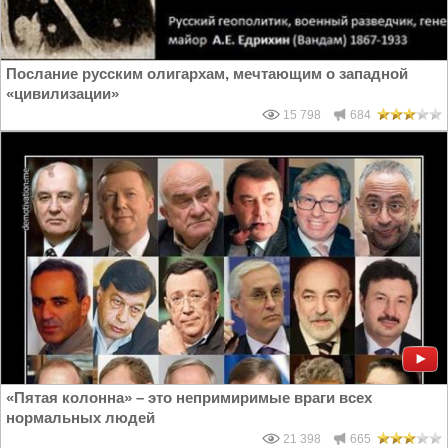
Послание русским олигархам, мечтающим о западной
«цивилизации»
15 798
684
«Пятая колонна» – это непримиримые враги всех
нормальных людей
21 398
665