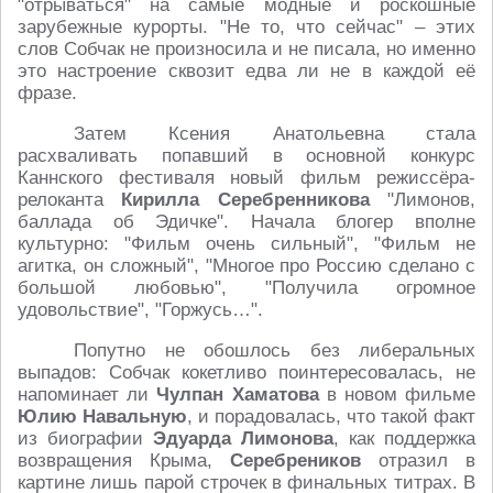
"отрываться" на самые модные и роскошные
зарубежные курорты. "Не то, что сейчас" – этих
слов Собчак не произносила и не писала, но именно
это настроение сквозит едва ли не в каждой её
фразе.
Затем Ксения Анатольевна стала
расхваливать попавший в основной конкурс
Каннского фестиваля новый фильм режиссёра-
релоканта
Кирилла Серебренникова
"Лимонов,
баллада об Эдичке". Начала блогер вполне
культурно: "Фильм очень сильный", "Фильм не
агитка, он сложный", "Многое про Россию сделано с
большой любовью", "Получила огромное
удовольствие", "Горжусь…".
Попутно не обошлось без либеральных
выпадов: Собчак кокетливо поинтересовалась, не
напоминает ли
Чулпан Хаматова
в новом фильме
Юлию Навальную
, и порадовалась, что такой факт
из биографии
Эдуарда Лимонова
, как поддержка
возвращения Крыма,
Серебреников
отразил в
картине лишь парой строчек в финальных титрах. В