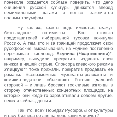
поневоле рождается соблазн поверить, что дело
очищения русской культуры движется вперёд
семимильными шагами и вот-вот закончится
полным триумфом.
Ну как же, факты ведь имеются, скажут
безоглядные оптимисты. Вон сколько
представителей либеральной тусовки покинули
Россию. А тем, кто и за границей продолжает свои
русофобские высказывания, на Родине постепенно
перекрывают кислород.
Акунина (Чхартишвили)
*,
например, вынудили прекратить издавать свои
книжки в нашей стране. Спонсора киевского режима
Улицкую
** тоже прижали, прекратив продавать её
романы. Всевозможные музыканты-релоканты и
комики-предатели объезжают Россию дальней
стороной – и лишь бросают тоскливые взгляды в
сторону отечественных концертных площадок, на
которых они когда-то зарабатывали совсем другие,
нежели сейчас, деньги.
Так что, всё? Победа? Русофобы от культуры
и шоу-бизнеса со дня на день капитулируют?