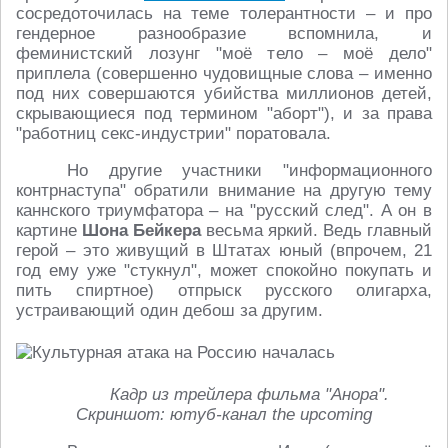
сосредоточилась на теме толерантности – и про
гендерное разнообразие вспомнила, и
феминистский лозунг "моё тело – моё дело"
приплела (совершенно чудовищные слова – именно
под них совершаются убийства миллионов детей,
скрывающиеся под термином "аборт"), и за права
"работниц секс-индустрии" поратовала.
Но другие участники "информационного
контрнаступа" обратили внимание на другую тему
каннского триумфатора – на "русский след". А он в
картине
Шона Бейкера
весьма яркий. Ведь главный
герой – это живущий в Штатах юный (впрочем, 21
год ему уже "стукнул", может спокойно покупать и
пить спиртное) отпрыск русского олигарха,
устраивающий один дебош за другим.
Кадр из трейлера фильма "Анора".
Скриншот: ютуб-канал the upcoming