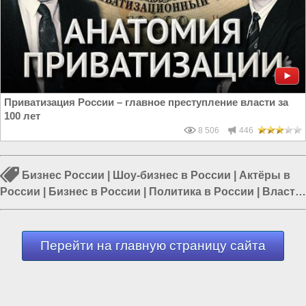
Приватизация России – главное преступление власти за
100 лет
8 506
446
Бизнес России
|
Шоу-бизнес в России
|
Актёры в
России
|
Бизнес в России
|
Политика в России
|
Власть
в РФ
|
Россия и Запад
Перейти на главную страницу сайта