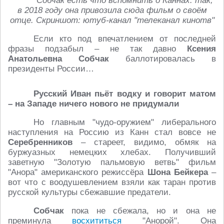
Собчак есть что вспомнить о Каннах: так,
в 2018 году она привозила сюда фильм о своём
отце. Скриншот: ютуб-канал "телеканал кинотв"
Если кто под впечатлением от последней
фразы подзабыл – не так давно
Ксения
Анатольевна Собчак
баллотировалась в
президенты России…
Русский Иван пьёт водку и говорит матом
– на Западе ничего нового не придумали
Но главным "чудо-оружием" либерального
наступления на Россию из Канн стал вовсе не
Серебренников
– стареет, видимо, обмяк на
буржуазных немецких хлебах. Получивший
заветную "Золотую пальмовую ветвь" фильм
"Анора" американского режиссёра
Шона Бейкера
–
вот что с воодушевлением взяли как таран против
русской культуры сбежавшие предатели.
Собчак
пока не сбежала, но и она не
преминула
восхититься
"Анорой". Она