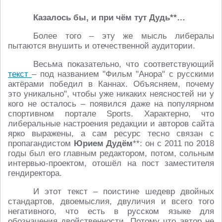
Казалось бы, и при чём тут Дудь**…
Более того – эту же мысль либералы
пытаются внушить и отечественной аудитории.
Весьма показательно, что соответствующий
текст
– под названием "Фильм "Анора" с русскими
актёрами победил в Каннах. Объясняем, почему
это уникально", чтобы уже никаких неясностей ни у
кого не осталось – появился даже на популярном
спортивном портале Sports. Характерно, что
либеральные настроения редакции и авторов сайта
ярко выражены, а сам ресурс тесно связан с
пропагандистом
Юрием Дудём
**: он с 2011 по 2018
годы был его главным редактором, потом, сольным
интервью-проектом, отошёл на пост заместителя
гендиректора.
И этот текст – поистине шедевр двойных
стандартов, двоемыслия, двуличия и всего того
негативного, что есть в русском языке для
обозначения двойственности. Потому что автор не