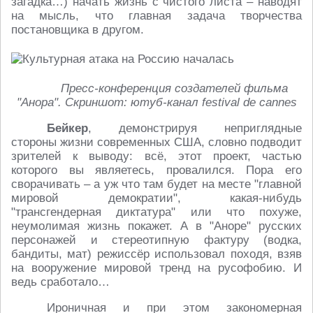
загадка…) начать жизнь с чистого листа – наводят
на мысль, что главная задача творчества
постановщика в другом.
Пресс-конференция создателей фильма
"Анора". Скриншот: ютуб-канал festival de cannes
Бейкер
, демонстрируя неприглядные
стороны жизни современных США, словно подводит
зрителей к выводу: всё, этот проект, частью
которого вы являетесь, провалился. Пора его
сворачивать – а уж что там будет на месте "главной
мировой демократии", какая-нибудь
"трансгендерная диктатура" или что похуже,
неумолимая жизнь покажет. А в "Аноре" русских
персонажей и стереотипную фактуру (водка,
бандиты, мат) режиссёр использовал походя, взяв
на вооружение мировой тренд на русофобию. И
ведь сработало…
Ироничная и при этом закономерная