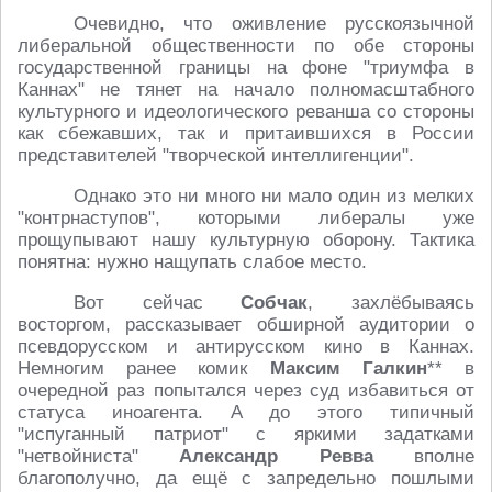
Очевидно, что оживление русскоязычной
либеральной общественности по обе стороны
государственной границы на фоне "триумфа в
Каннах" не тянет на начало полномасштабного
культурного и идеологического реванша со стороны
как сбежавших, так и притаившихся в России
представителей "творческой интеллигенции".
Однако это ни много ни мало один из мелких
"контрнаступов", которыми либералы уже
прощупывают нашу культурную оборону. Тактика
понятна: нужно нащупать слабое место.
Вот сейчас
Собчак
, захлёбываясь
восторгом, рассказывает обширной аудитории о
псевдорусском и антирусском кино в Каннах.
Немногим ранее комик
Максим Галкин
** в
очередной раз попытался через суд избавиться от
статуса иноагента. А до этого типичный
"испуганный патриот" с яркими задатками
"нетвойниста"
Александр Ревва
вполне
благополучно, да ещё с запредельно пошлыми