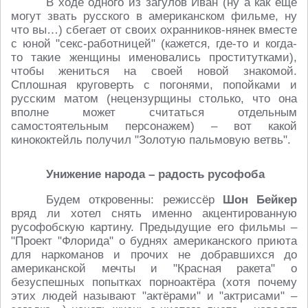
В ходе одного из загулов Иван (ну а как ещё
могут звать русского в американском фильме, ну
что вы…) сбегает от своих охранников-нянек вместе
с юной "секс-работницей" (кажется, где-то и когда-
то такие женщины именовались проститутками),
чтобы жениться на своей новой знакомой.
Сплошная круговерть с погонями, попойками и
русским матом (нецензурщины столько, что она
вполне может считаться отдельным
самостоятельным персонажем) – вот какой
кинококтейль получил "Золотую пальмовую ветвь".
Унижение народа – радость русофоба
Будем откровенны: режиссёр
Шон Бейкер
вряд ли хотел снять именно акцентированную
русофобскую картину. Предыдущие его фильмы –
"Проект "Флорида" о буднях американского приюта
для наркоманов и прочих не добравшихся до
американской мечты и "Красная ракета" о
безуспешных попытках порноактёра (хотя почему
этих людей называют "актёрами" и "актрисами" –