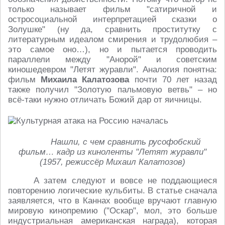
только называет фильм "сатиричной и
остросоциальной интерпретацией сказки о
Золушке" (ну да, сравнить проститутку с
литературным идеалом смирения и трудолюбия –
это самое оно…), но и пытается проводить
параллели между "Анорой" и советским
киношедевром "Летят журавли". Аналогия понятна:
фильм
Михаила Калатозова
почти 70 лет назад
также получил "Золотую пальмовую ветвь" – но
всё-таки нужно отличать Божий дар от яичницы.
Нашли, с чем сравнить русофобский
фильм… кадр из киноленты "Летят журавли"
(1957, режиссёр Михаил Калатозов)
А затем следуют и вовсе не поддающиеся
повторению логические кульбиты. В статье сначала
заявляется, что в Каннах вообще вручают главную
мировую кинопремию ("Оскар", мол, это больше
индустриальная американская награда), которая