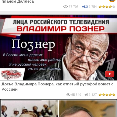
планом Даллеса
37 705
1 754
Досье Владимира Познера, как отпетый русофоб воюет с
Россией
65 649
1 427