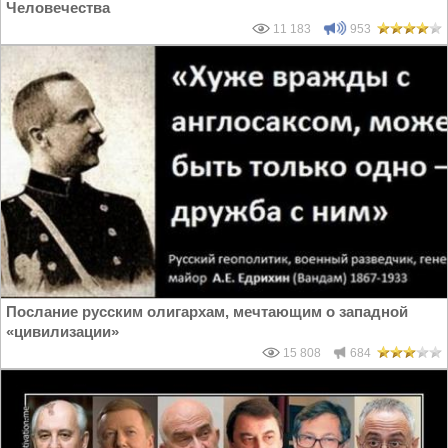
Человечества
11 183
953
Послание русским олигархам, мечтающим о западной
«цивилизации»
15 808
684