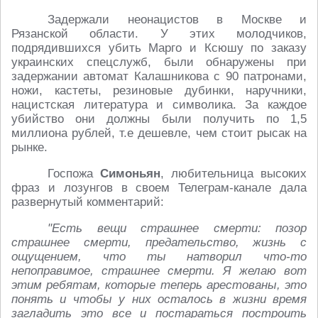
Задержали неонацистов в Москве и
Рязанской области. У этих молодчиков,
подрядившихся убить Марго и Ксюшу по заказу
украинских спецслужб, были обнаружены при
задержании автомат Калашникова с 90 патронами,
ножи, кастеты, резиновые дубинки, наручники,
нацистская литература и символика. За каждое
убийство они должны были получить по 1,5
миллиона рублей, т.е дешевле, чем стоит рысак на
рынке.
Госпожа
Симоньян
, любительница высоких
фраз и лозунгов в своем Телеграм-канале дала
развернутый комментарий:
"Есть вещи страшнее смерти: позор
страшнее смерти, предательство, жизнь с
ощущением, что ты натворил что-то
непоправимое, страшнее смерти. Я желаю вот
этим ребятам, которые теперь арестованы, это
понять и чтобы у них осталось в жизни время
загладить это все и постараться построить