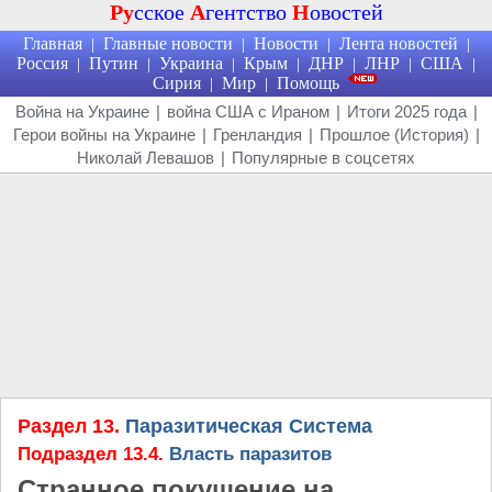
Ру
сское
А
гентство
Н
овостей
Главная
Главные новости
Новости
Лента новостей
|
|
|
|
Россия
Путин
Украина
Крым
ДНР
ЛНР
США
|
|
|
|
|
|
|
Сирия
Мир
Помощь
|
|
Война на Украине
|
война США с Ираном
|
Итоги 2025 года
|
Герои войны на Украине
|
Гренландия
|
Прошлое (История)
|
Николай Левашов
|
Популярные в соцсетях
Раздел 13.
Паразитическая Система
Подраздел 13.4.
Власть паразитов
Странное покушение на