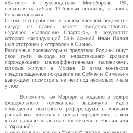
«Вагнер» и руководством Минобороны РФ,
несмотря на гибель 13 боевых летчиков, остались
безнаказанными.
О том, что проблемы в нашем военном ведомстве
никуда не делись, может свидетельствовать
недавнее «заявление Спартака», в результате
которого командующий 58-й армией
Иван Попов
был отстранен и отправлен в Сирию.
Различные провокаторы и предатели Родины ищут
свои пути выхода из нарастающего кризиса
порождающего малоэффективными тыловиками,
которые жируют в Москве. В этом контексте
предотвращенное покушение на Собчак и Симоньян
вынуждает посмотреть на него под несколько иным
углом.
Вспомним, как Маргарита недавно в эфире
федерального телеканала выдвинула идею
проведения повторного референдума в «новых»
российских регионах с целью определения, с кем
хотят дальше оставаться их жители, в России или
с Украиной?
А ещё раньше, как она "топила" против военкомов,