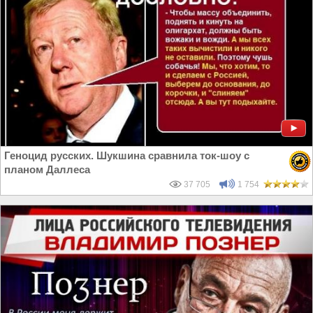
Геноцид русских. Шукшина сравнила ток-шоу с
планом Даллеса
37 705
1 754