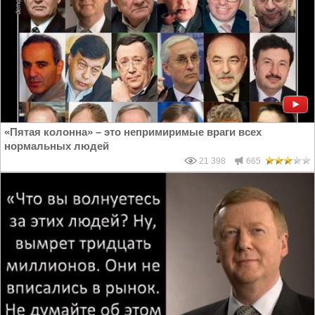
«Пятая колонна» – это непримиримые враги всех
нормальных людей
21 398
665