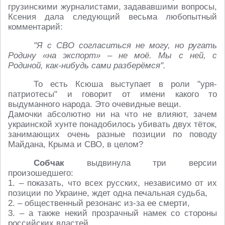
грузинскими журналистами, задававшими вопросы,
Ксения дала следующий весьма любопытный
комментарий:
"Я с СВО согласиться не могу, но ругать
Родину «на экспорт» – не моё. Мы с ней, с
Родиной, как-нибудь сами разберёмся".
То есть Ксюша выступает в роли "уря-
патриотесы" и говорит от имени какого то
выдуманного народа. Это очевидные вещи.
Дамочки абсолютно ни на что не влияют, зачем
украинской хунте понадобилось убивать двух тёток,
занимающих очень разные позиции по поводу
Майдана, Крыма и СВО, в целом?
Собчак
выдвинула три версии
произошедшего:
1. – показать, что всех русских, независимо от их
позиции по Украине, ждет одна печальная судьба,
2. – общественный резонанс из-за ее смерти,
3. – а также некий прозрачный намек со стороны
российских властей.